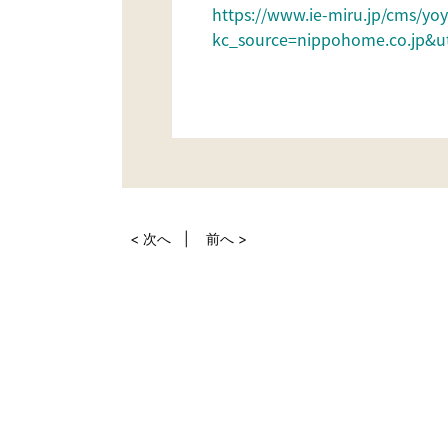
https://www.ie-miru.jp/cms/yo
kc_source=nippohome.co.jp&ut
< 次へ
前へ >