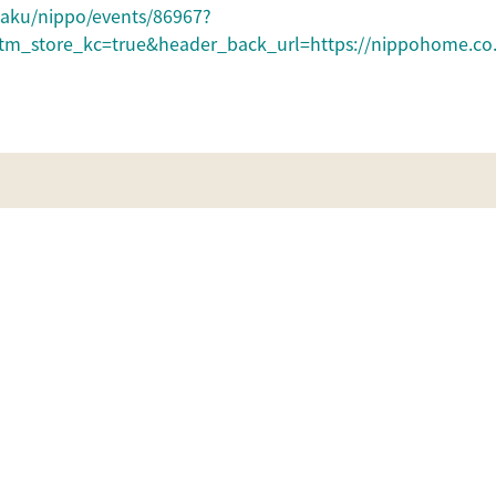
yaku/nippo/events/86967?
m_store_kc=true&header_back_url=https://nippohome.co.