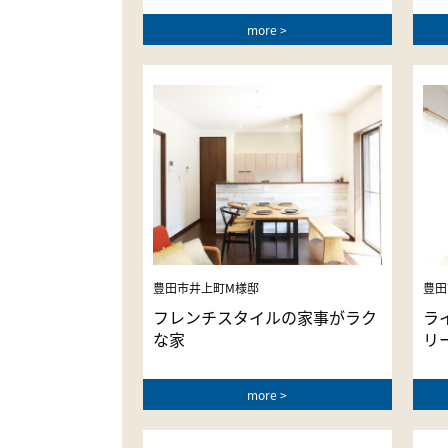
more
豊田市井上町M様邸
豊田
フレンチスタイルの家事がラク
ラ
な家
リ
more