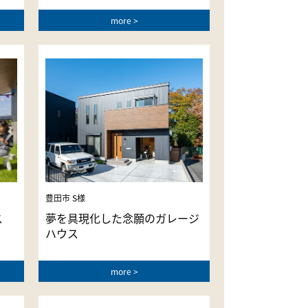
more
豊田市 S様
ス
夢を具現化した念願のガレージ
ハウス
more