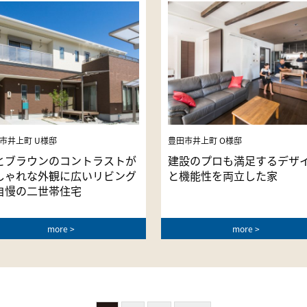
市井上町 U様邸
豊田市井上町 O様邸
とブラウンのコントラストが
建設のプロも満足するデザ
しゃれな外観に広いリビング
と機能性を両立した家
自慢の二世帯住宅
more
more