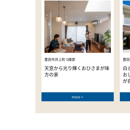
豊田市井上町 S様邸
豊田
天窓から光り輝くおひさまが味
白
方の家
お
が
more