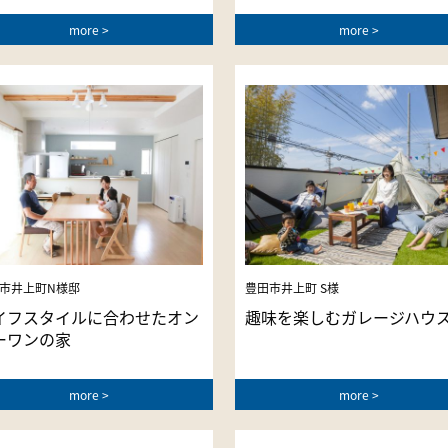
more
more
市井上町N様邸
豊田市井上町 S様
イフスタイルに合わせたオン
趣味を楽しむガレージハウ
ーワンの家
more
more