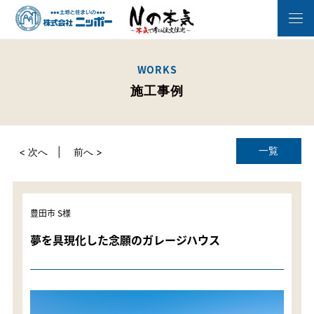
WORKS
施工事例
一覧
< 次へ
前へ >
豊田市 S様
夢を具現化した念願のガレージハウス