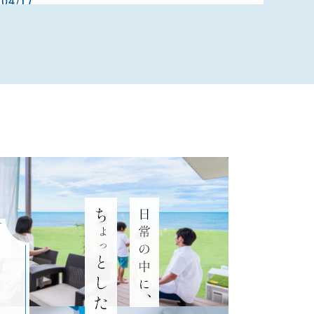
/04/17
のお店
/04/17
リフォーム
/03/30
年続く工務店が大切にしている「地域密着3つの約
/03/26
周年式典のビンゴ大会で嬉しい当選！！