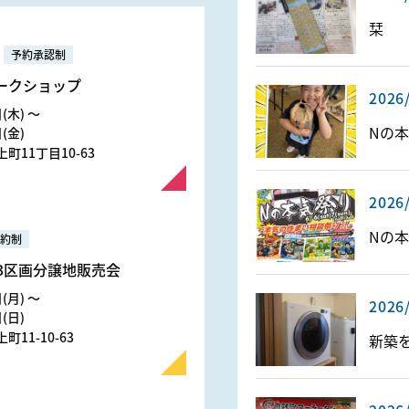
栞
予約承認制
ークショップ
2026
(木) 〜
Nの本
(金)
町11丁目10-63
2026
Nの本
約制
3区画分譲地販売会
(月) 〜
2026
(日)
11-10-63
新築