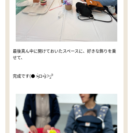
最後真ん中に開けておいたスペースに、好きな飾りを乗
せて、
完成です(● ˃̶͈̀ロ˂̶͈́)੭ꠥ⁾⁾