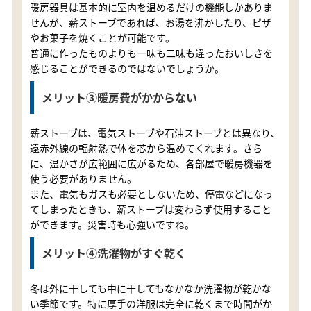
暖房器具は基本的に室内を温めるだけの機能しかありま
せんが、薪ストーブであれば、お湯を沸かしたり、ピザ
やお菓子を焼くことが可能です。
普通に作ったものよりも一味も二味も違ったおいしさを
感じることができるのではないでしょうか。
メリット③暖房費がかからない
薪ストーブは、電気ストーブや石油ストーブとは異なり、
遠赤外線の輻射熱で体を芯から温めてくれます。さら
に、温かさが広範囲に広がるため、各部屋で暖房機器を
使う必要がありません。
また、電気もガスも必要としないため、停電などになっ
てしまったときも、薪ストーブは変わらず使用すること
ができます。災害時も心強いですね。
メリット④洗濯物がすぐ乾く
冬は外に干しても中に干してもなかなか洗濯物が乾かな
い季節です。特に厚手の洋服は完全に乾くまで時間がか