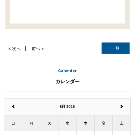
一覧
< 次へ
前へ >
Calender
カレンダー
8月 2026
日
月
火
水
木
金
土