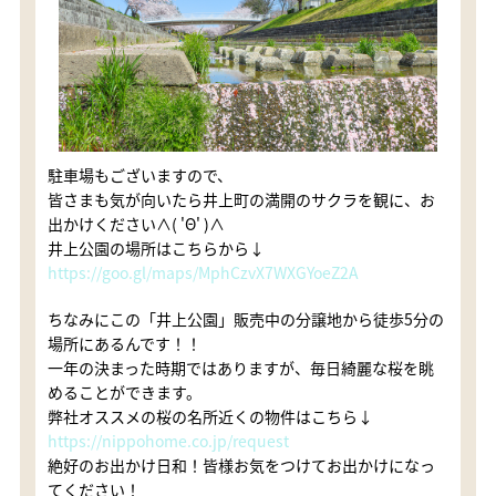
駐車場もございますので、
皆さまも気が向いたら井上町の満開のサクラを観に、お
出かけください∧( 'Θ' )∧
井上公園の場所はこちらから↓
https://goo.gl/maps/MphCzvX7WXGYoeZ2A
ちなみにこの「井上公園」販売中の分譲地から徒歩5分の
場所にあるんです！！
一年の決まった時期ではありますが、毎日綺麗な桜を眺
めることができます。
弊社オススメの桜の名所近くの物件はこちら↓
https://nippohome.co.jp/request
絶好のお出かけ日和！皆様お気をつけてお出かけになっ
てください！