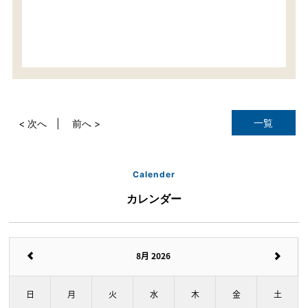
一覧
< 次へ
前へ >
Calender
カレンダー
8月 2026
日
月
火
水
木
金
土