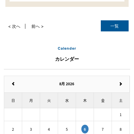
一覧
< 次へ
前へ >
Calender
カレンダー
8月 2026
日
月
火
水
木
金
土
1
6
2
3
4
5
7
8